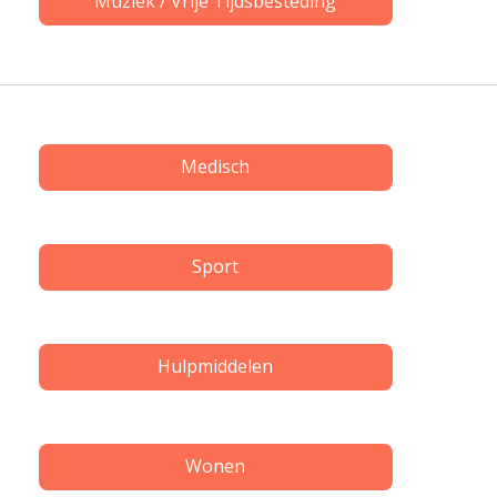
Muziek / Vrije Tijdsbesteding
Medisch
Sport
Hulpmiddelen
Wonen