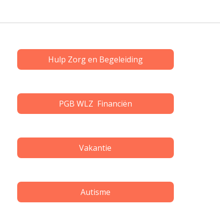
Hulp Zorg en Begeleiding
PGB WLZ Financiën
Vakantie
Autisme