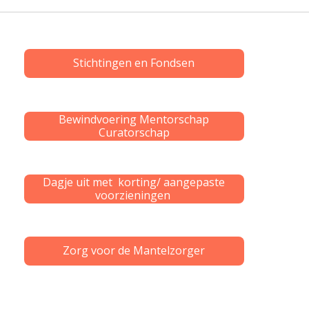
Stichtingen en Fondsen
Bewindvoering Mentorschap
Curatorschap
Dagje uit met korting/ aangepaste
voorzieningen
Zorg voor de Mantelzorger